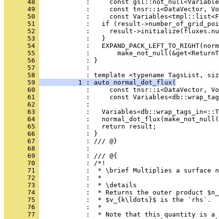
      48 
            :     const gsl::not_null<Variable
      49 
            :     const tnsr::i<DataVector, Vo
      50 
            :     const Variables<tmpl::list<F
      51 
            :   if (result->number_of_grid_poi
      52 
            :     result->initialize(fluxes.nu
      53 
            :   }
      54 
            :   EXPAND_PACK_LEFT_TO_RIGHT(norm
      55 
            :       make_not_null(&get<ReturnT
      56 
            : }
      57 
            : 
      58 
            : template <typename TagsList, siz
      59 
          1 : auto normal_dot_flux(
      60 
            :     const tnsr::i<DataVector, Vo
      61 
            :     const Variables<db::wrap_tag
      62 
            :                                 
      63 
            :   Variables<db::wrap_tags_in<::
      64 
            :   normal_dot_flux(make_not_null(
      65 
            :   return result;
      66 
            : }
      67 
            : /// @}
      68 
            : 
      69 
            : /// @{
      70 
            : /*!
      71 
            :  * \brief Multiplies a surface n
      72 
            :  *
      73 
            :  * \details
      74 
            :  * Returns the outer product $n_
      75 
            :  * $v_{k\ldots}$ is the `rhs`.
      76 
            :  *
      77 
            :  * Note that this quantity is a 