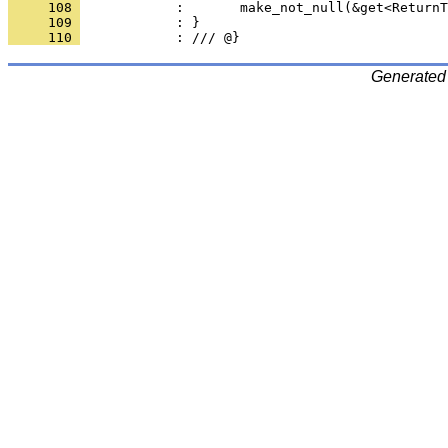
     108 
            :       make_not_null(&get<ReturnT
     109 
            : }
     110 
            : /// @}
Generated