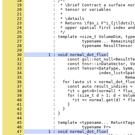
      18 
            : /*!
      19 
            :  * \brief Contract a surface nor
      20 
            :  * tensor or variables
      21 
            :  *
      22 
            :  * \details
      23 
            :  * Returns \f$n_i F^i_{j\ldots}\
      24 
            :  * upper spatial first index and
      25 
            :  */
      26 
            : template <size_t VolumeDim, type
      27 
            :           typename... RemainingI
      28 
            :           typename ResultTensor 
      29 
            :                                 
      30 
          1 : void normal_dot_flux(
      31 
            :     const gsl::not_null<ResultTe
      32 
            :     const tnsr::i<DataVector, Vo
      33 
            :     const Tensor<DataType, Symm,
      34 
            :                  index_list<Spat
      35 
            :                             Rema
      36 
            :   for (auto it = normal_dot_flux
      37 
            :     const auto result_indices = 
      38 
            :     *it = get<0>(normal) * flux_
      39 
            :     for (size_t d = 1; d < Volum
      40 
            :       *it += normal.get(d) * flu
      41 
            :     }
      42 
            :   }
      43 
            : }
      44 
            : 
      45 
            : template <typename... ReturnTags
      46 
            :           typename Fr>
      47 
          1 : void normal_dot_flux(