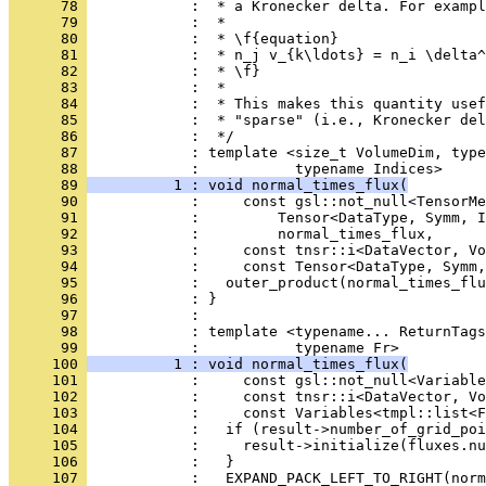
      78 
            :  * a Kronecker delta. For exampl
      79 
            :  *
      80 
            :  * \f{equation}
      81 
            :  * n_j v_{k\ldots} = n_i \delta^
      82 
            :  * \f}
      83 
            :  *
      84 
            :  * This makes this quantity usef
      85 
            :  * "sparse" (i.e., Kronecker del
      86 
            :  */
      87 
            : template <size_t VolumeDim, type
      88 
            :           typename Indices>
      89 
          1 : void normal_times_flux(
      90 
            :     const gsl::not_null<TensorMe
      91 
            :         Tensor<DataType, Symm, I
      92 
            :         normal_times_flux,
      93 
            :     const tnsr::i<DataVector, Vo
      94 
            :     const Tensor<DataType, Symm,
      95 
            :   outer_product(normal_times_flu
      96 
            : }
      97 
            : 
      98 
            : template <typename... ReturnTags
      99 
            :           typename Fr>
     100 
          1 : void normal_times_flux(
     101 
            :     const gsl::not_null<Variable
     102 
            :     const tnsr::i<DataVector, Vo
     103 
            :     const Variables<tmpl::list<F
     104 
            :   if (result->number_of_grid_poi
     105 
            :     result->initialize(fluxes.nu
     106 
            :   }
     107 
            :   EXPAND_PACK_LEFT_TO_RIGHT(norm