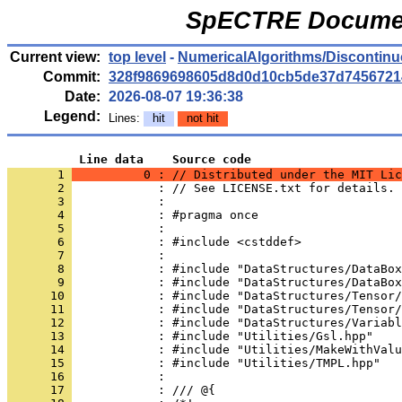
SpECTRE Documen
Current view:
top level
-
NumericalAlgorithms/Discontinu
Commit:
328f9869698605d8d0d10cb5de37d7456721
Date:
2026-08-07 19:36:38
Legend:
Lines:
hit
not hit
          Line data    Source code
       1 
          0 : // Distributed under the MIT Lic
       2 
            : // See LICENSE.txt for details.
       3 
            : 
       4 
            : #pragma once
       5 
            : 
       6 
            : #include <cstddef>
       7 
            : 
       8 
            : #include "DataStructures/DataBox
       9 
            : #include "DataStructures/DataBox
      10 
            : #include "DataStructures/Tensor/
      11 
            : #include "DataStructures/Tensor/
      12 
            : #include "DataStructures/Variabl
      13 
            : #include "Utilities/Gsl.hpp"
      14 
            : #include "Utilities/MakeWithValu
      15 
            : #include "Utilities/TMPL.hpp"
      16 
            : 
      17 
            : /// @{