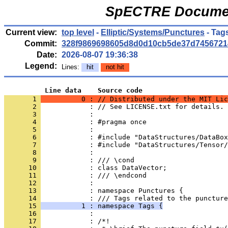
SpECTRE Documen
Current view:
top level
-
Elliptic/Systems/Punctures
- Tag
Commit:
328f9869698605d8d0d10cb5de37d7456721
Date:
2026-08-07 19:36:38
Legend:
Lines:
hit
not hit
          Line data    Source code
       1 
          0 : // Distributed under the MIT Lic
       2 
            : // See LICENSE.txt for details.
       3 
            : 
       4 
            : #pragma once
       5 
            : 
       6 
            : #include "DataStructures/DataBox
       7 
            : #include "DataStructures/Tensor/
       8 
            : 
       9 
            : /// \cond
      10 
            : class DataVector;
      11 
            : /// \endcond
      12 
            : 
      13 
            : namespace Punctures {
      14 
            : /// Tags related to the puncture
      15 
          1 : namespace Tags {
      16 
            : 
      17 
            : /*!