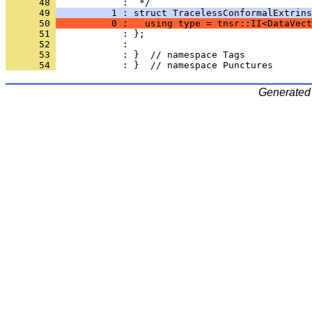
      48 
            :  */
      49 
          1 : struct TracelessConformalExtrins
      50 
          0 :   using type = tnsr::II<DataVect
      51 
            : };
      52 
            : 
      53 
            : }  // namespace Tags
      54 
            : }  // namespace Punctures
Generated