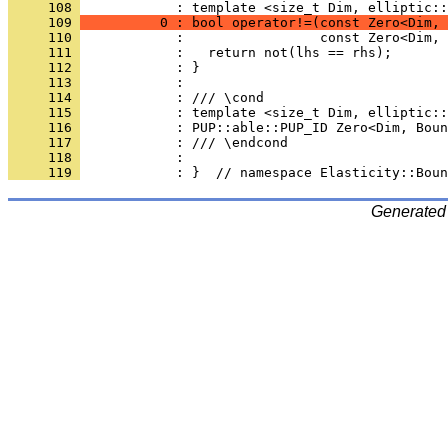
     108 
            : template <size_t Dim, elliptic::
     109 
          0 : bool operator!=(const Zero<Dim, 
     110 
            :                 const Zero<Dim, 
     111 
            :   return not(lhs == rhs);
     112 
            : }
     113 
            : 
     114 
            : /// \cond
     115 
            : template <size_t Dim, elliptic::
     116 
            : PUP::able::PUP_ID Zero<Dim, Boun
     117 
            : /// \endcond
     118 
            : 
     119 
            : }  // namespace Elasticity::Boun
Generated