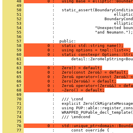
      48 
          0 :   using Base = elliptic::Boundar
      49 
            : 
      50 
            :   static_assert(BoundaryConditio
      51 
            :                         elliptic
      52 
            :                     BoundaryCond
      53 
            :                         elliptic
      54 
            :                 "Unexpected boun
      55 
            :                 "and Neumann.");
      56 
            : 
      57 
            :  public:
      58 
          0 :   static std::string name();
      59 
          0 :   using options = tmpl::list<>;
      60 
          0 :   static constexpr Options::Stri
      61 
            :       detail::ZeroHelpString<Bou
      62 
            : 
      63 
          0 :   Zero() = default;
      64 
          0 :   Zero(const Zero&) = default;
      65 
          0 :   Zero& operator=(const Zero&) =
      66 
          0 :   Zero(Zero&&) = default;
      67 
          0 :   Zero& operator=(Zero&&) = defa
      68 
          0 :   ~Zero() = default;
      69 
            : 
      70 
            :   /// \cond
      71 
            :   explicit Zero(CkMigrateMessage
      72 
            :   using PUP::able::register_cons
      73 
            :   WRAPPED_PUPable_decl_template(
      74 
            :   /// \endcond
      75 
            : 
      76 
          0 :   std::unique_ptr<domain::Bounda
      77 
            :       const override {