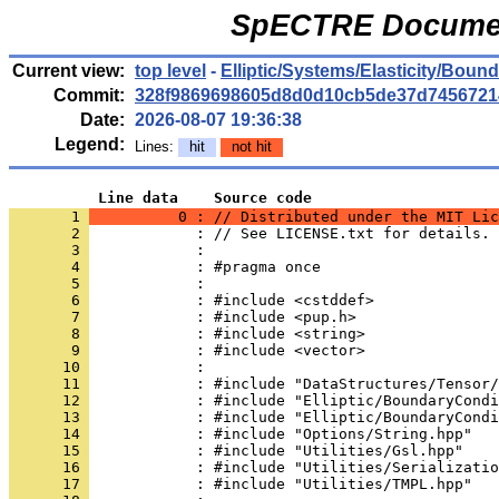
SpECTRE Documen
Current view:
top level
-
Elliptic/Systems/Elasticity/Boun
Commit:
328f9869698605d8d0d10cb5de37d7456721
Date:
2026-08-07 19:36:38
Legend:
Lines:
hit
not hit
          Line data    Source code
       1 
          0 : // Distributed under the MIT Lic
       2 
            : // See LICENSE.txt for details.
       3 
            : 
       4 
            : #pragma once
       5 
            : 
       6 
            : #include <cstddef>
       7 
            : #include <pup.h>
       8 
            : #include <string>
       9 
            : #include <vector>
      10 
            : 
      11 
            : #include "DataStructures/Tensor/
      12 
            : #include "Elliptic/BoundaryCondi
      13 
            : #include "Elliptic/BoundaryCondi
      14 
            : #include "Options/String.hpp"
      15 
            : #include "Utilities/Gsl.hpp"
      16 
            : #include "Utilities/Serializatio
      17 
            : #include "Utilities/TMPL.hpp"