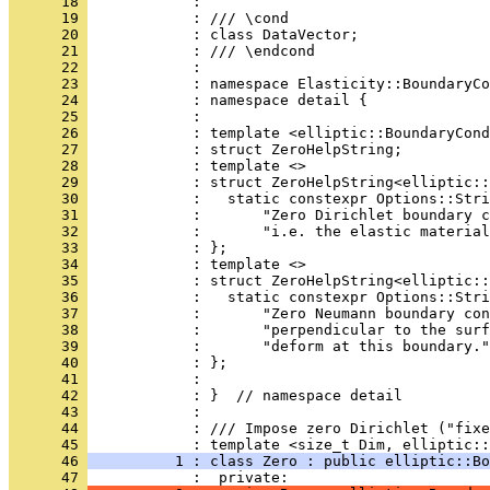
      18 
            : 
      19 
            : /// \cond
      20 
            : class DataVector;
      21 
            : /// \endcond
      22 
            : 
      23 
            : namespace Elasticity::BoundaryCo
      24 
            : namespace detail {
      25 
            : 
      26 
            : template <elliptic::BoundaryCond
      27 
            : struct ZeroHelpString;
      28 
            : template <>
      29 
            : struct ZeroHelpString<elliptic::
      30 
            :   static constexpr Options::Stri
      31 
            :       "Zero Dirichlet boundary c
      32 
            :       "i.e. the elastic material
      33 
            : };
      34 
            : template <>
      35 
            : struct ZeroHelpString<elliptic::
      36 
            :   static constexpr Options::Stri
      37 
            :       "Zero Neumann boundary con
      38 
            :       "perpendicular to the surf
      39 
            :       "deform at this boundary."
      40 
            : };
      41 
            : 
      42 
            : }  // namespace detail
      43 
            : 
      44 
            : /// Impose zero Dirichlet ("fixe
      45 
            : template <size_t Dim, elliptic::
      46 
          1 : class Zero : public elliptic::Bo
      47 
            :  private: