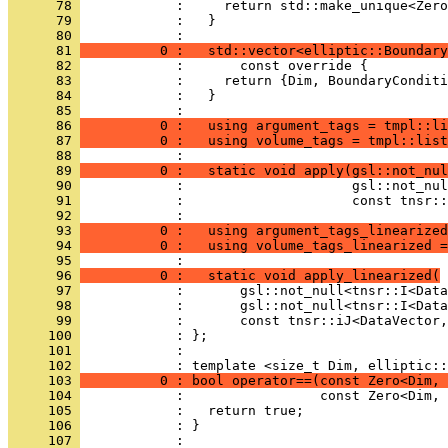
      78 
            :     return std::make_unique<Zero
      79 
            :   }
      80 
            : 
      81 
          0 :   std::vector<elliptic::Boundary
      82 
            :       const override {
      83 
            :     return {Dim, BoundaryConditi
      84 
            :   }
      85 
            : 
      86 
          0 :   using argument_tags = tmpl::li
      87 
          0 :   using volume_tags = tmpl::list
      88 
            : 
      89 
          0 :   static void apply(gsl::not_nul
      90 
            :                     gsl::not_nul
      91 
            :                     const tnsr::
      92 
            : 
      93 
          0 :   using argument_tags_linearized
      94 
          0 :   using volume_tags_linearized =
      95 
            : 
      96 
          0 :   static void apply_linearized(
      97 
            :       gsl::not_null<tnsr::I<Data
      98 
            :       gsl::not_null<tnsr::I<Data
      99 
            :       const tnsr::iJ<DataVector,
     100 
            : };
     101 
            : 
     102 
            : template <size_t Dim, elliptic::
     103 
          0 : bool operator==(const Zero<Dim, 
     104 
            :                 const Zero<Dim, 
     105 
            :   return true;
     106 
            : }
     107 
            : 