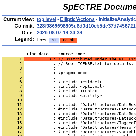
SpECTRE Documen
Current view:
top level
-
Elliptic/Actions
- InitializeAnalyt
Commit:
328f9869698605d8d0d10cb5de37d7456721
Date:
2026-08-07 19:36:38
Legend:
Lines:
hit
not hit
          Line data    Source code
       1 
          0 : // Distributed under the MIT Lic
       2 
            : // See LICENSE.txt for details.
       3 
            : 
       4 
            : #pragma once
       5 
            : 
       6 
            : #include <cstddef>
       7 
            : #include <optional>
       8 
            : #include <tuple>
       9 
            : #include <utility>
      10 
            : 
      11 
            : #include "DataStructures/DataBox
      12 
            : #include "DataStructures/DataBox
      13 
            : #include "DataStructures/DataBox
      14 
            : #include "DataStructures/DataBox
      15 
            : #include "DataStructures/TaggedT
      16 
            : #include "DataStructures/Tensor/
      17 
            : #include "DataStructures/Variabl