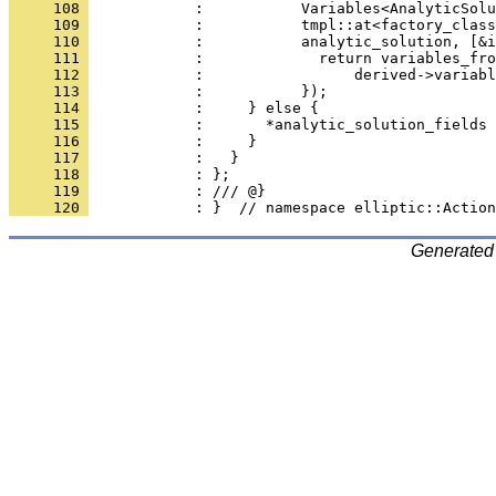
     108 
            :           Variables<AnalyticSolu
     109 
            :           tmpl::at<factory_class
     110 
            :           analytic_solution, [&i
     111 
            :             return variables_fro
     112 
            :                 derived->variabl
     113 
            :           });
     114 
            :     } else {
     115 
            :       *analytic_solution_fields 
     116 
            :     }
     117 
            :   }
     118 
            : };
     119 
            : /// @}
     120 
            : }  // namespace elliptic::Action
Generated