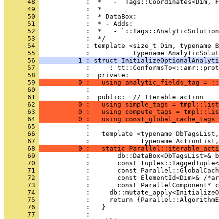
      48 
            :  *   - `Tags::Coordinates<Dim, F
      49 
            :  *
      50 
            :  * DataBox:
      51 
            :  * - Adds:
      52 
            :  *   - `::Tags::AnalyticSolution
      53 
            :  */
      54 
            : template <size_t Dim, typename B
      55 
            :           typename AnalyticSolut
      56 
          1 : struct InitializeOptionalAnalyti
      57 
            :     : tt::ConformsTo<::amr::prot
      58 
            :  private:
      59 
          0 :   using analytic_fields_tag = ::
      60 
            : 
      61 
            :  public:  // Iterable action
      62 
          0 :   using simple_tags = tmpl::list
      63 
          0 :   using compute_tags = tmpl::lis
      64 
          0 :   using const_global_cache_tags 
      65 
            : 
      66 
            :   template <typename DbTagsList,
      67 
            :             typename ActionList,
      68 
          0 :   static Parallel::iterable_acti
      69 
            :       db::DataBox<DbTagsList>& b
      70 
            :       const tuples::TaggedTuple<
      71 
            :       const Parallel::GlobalCach
      72 
            :       const ElementId<Dim>& /*ar
      73 
            :       const ParallelComponent* c
      74 
            :     db::mutate_apply<InitializeO
      75 
            :     return {Parallel::AlgorithmE
      76 
            :   }
      77 
            : 