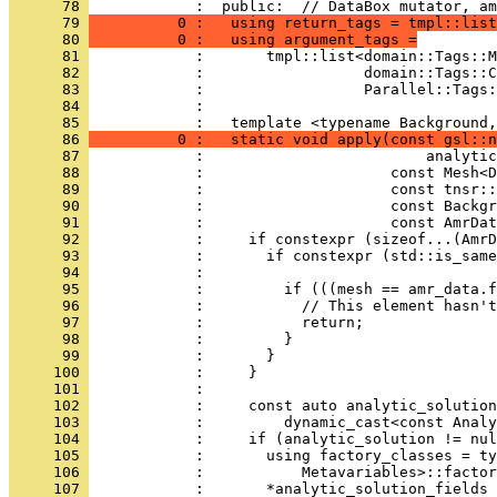
      78 
            :  public:  // DataBox mutator, am
      79 
          0 :   using return_tags = tmpl::list
      80 
          0 :   using argument_tags =
      81 
            :       tmpl::list<domain::Tags::M
      82 
            :                  domain::Tags::C
      83 
            :                  Parallel::Tags:
      84 
            : 
      85 
            :   template <typename Background,
      86 
          0 :   static void apply(const gsl::n
      87 
            :                         analytic
      88 
            :                     const Mesh<D
      89 
            :                     const tnsr::
      90 
            :                     const Backgr
      91 
            :                     const AmrDat
      92 
            :     if constexpr (sizeof...(AmrD
      93 
            :       if constexpr (std::is_same
      94 
            :                                 
      95 
            :         if (((mesh == amr_data.f
      96 
            :           // This element hasn't
      97 
            :           return;
      98 
            :         }
      99 
            :       }
     100 
            :     }
     101 
            : 
     102 
            :     const auto analytic_solution
     103 
            :         dynamic_cast<const Analy
     104 
            :     if (analytic_solution != nul
     105 
            :       using factory_classes = ty
     106 
            :           Metavariables>::factor
     107 
            :       *analytic_solution_fields 