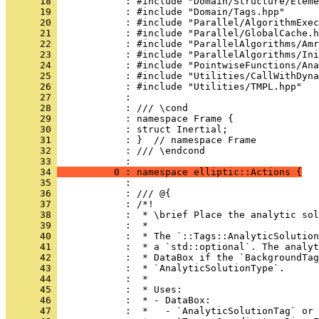
      18 
            : #include "Domain/Structure/Eleme
      19 
            : #include "Domain/Tags.hpp"
      20 
            : #include "Parallel/AlgorithmExec
      21 
            : #include "Parallel/GlobalCache.h
      22 
            : #include "ParallelAlgorithms/Amr
      23 
            : #include "ParallelAlgorithms/Ini
      24 
            : #include "PointwiseFunctions/Ana
      25 
            : #include "Utilities/CallWithDyna
      26 
            : #include "Utilities/TMPL.hpp"
      27 
            : 
      28 
            : /// \cond
      29 
            : namespace Frame {
      30 
            : struct Inertial;
      31 
            : }  // namespace Frame
      32 
            : /// \endcond
      33 
            : 
      34 
          0 : namespace elliptic::Actions {
      35 
            : 
      36 
            : /// @{
      37 
            : /*!
      38 
            :  * \brief Place the analytic sol
      39 
            :  *
      40 
            :  * The `::Tags::AnalyticSolution
      41 
            :  * a `std::optional`. The analyt
      42 
            :  * DataBox if the `BackgroundTag
      43 
            :  * `AnalyticSolutionType`.
      44 
            :  *
      45 
            :  * Uses:
      46 
            :  * - DataBox:
      47 
            :  *   - `AnalyticSolutionTag` or 