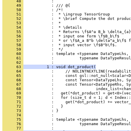
      48 
            : 
      49 
            : /// @{
      50 
            : /*!
      51 
            :  * \ingroup TensorGroup
      52 
            :  * \brief Compute the dot produc
      53 
            :  *
      54 
            :  * \details
      55 
            :  * Returns \f$A^a B_b \delta_{a}
      56 
            :  * input one form \f$B_b\f$
      57 
            :  * or \f$A_a B^b \delta^a_b\f$ f
      58 
            :  * input vector \f$B^b\f$.
      59 
            :  */
      60 
            : template <typename DataTypeLhs, 
      61 
            :           typename DataTypeResul
      62 
            :                                 
      63 
          1 : void dot_product(
      64 
            :     // NOLINTNEXTLINE(readabilit
      65 
            :     const gsl::not_null<Scalar<D
      66 
            :     const Tensor<DataTypeLhs, S
      67 
            :     const Tensor<DataTypeRhs, Sy
      68 
            :                  index_list<chan
      69 
            :   get(*dot_product) = get<0>(vec
      70 
            :   for (size_t d = 1; d < Index::
      71 
            :     get(*dot_product) += vector_
      72 
            :   }
      73 
            : }
      74 
            : 
      75 
            : template <typename DataTypeLhs, 
      76 
            :           typename DataTypeResul
      77 
            :                                 