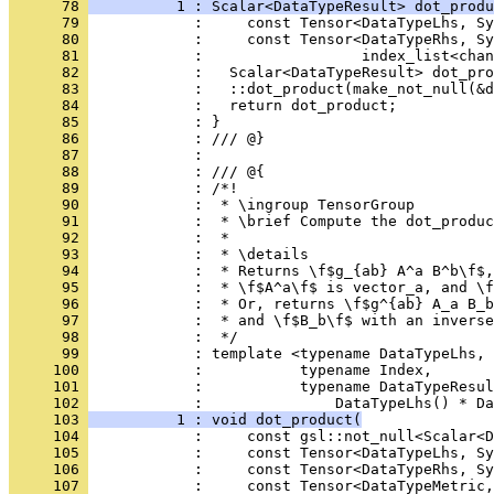
      78 
          1 : Scalar<DataTypeResult> dot_produ
      79 
            :     const Tensor<DataTypeLhs, S
      80 
            :     const Tensor<DataTypeRhs, Sy
      81 
            :                  index_list<chan
      82 
            :   Scalar<DataTypeResult> dot_pro
      83 
            :   ::dot_product(make_not_null(&d
      84 
            :   return dot_product;
      85 
            : }
      86 
            : /// @}
      87 
            : 
      88 
            : /// @{
      89 
            : /*!
      90 
            :  * \ingroup TensorGroup
      91 
            :  * \brief Compute the dot_produc
      92 
            :  *
      93 
            :  * \details
      94 
            :  * Returns \f$g_{ab} A^a B^b\f$,
      95 
            :  * \f$A^a\f$ is vector_a, and \f
      96 
            :  * Or, returns \f$g^{ab} A_a B_b
      97 
            :  * and \f$B_b\f$ with an inverse
      98 
            :  */
      99 
            : template <typename DataTypeLhs, 
     100 
            :           typename Index,
     101 
            :           typename DataTypeResul
     102 
            :               DataTypeLhs() * Da
     103 
          1 : void dot_product(
     104 
            :     const gsl::not_null<Scalar<D
     105 
            :     const Tensor<DataTypeLhs, S
     106 
            :     const Tensor<DataTypeRhs, S
     107 
            :     const Tensor<DataTypeMetric,