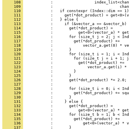
     108 
            :                  index_list<chan
     109 
            :                             chan
     110 
            :   if constexpr (Index::dim == 1)
     111 
            :     get(*dot_product) = get<0>(v
     112 
            :   } else {
     113 
            :     if (&vector_a == &vector_b) 
     114 
            :       get(*dot_product) =
     115 
            :           get<0>(vector_a) * get
     116 
            :       for (size_t j = 2; j < Ind
     117 
            :         get(*dot_product) +=
     118 
            :             vector_a.get(0) * ve
     119 
            :       }
     120 
            :       for (size_t i = 1; i < Ind
     121 
            :         for (size_t j = i + 1; j
     122 
            :           get(*dot_product) +=
     123 
            :               vector_a.get(i) * 
     124 
            :         }
     125 
            :       }
     126 
            :       get(*dot_product) *= 2.0;
     127 
            : 
     128 
            :       for (size_t i = 0; i < Ind
     129 
            :         get(*dot_product) += sq
     130 
            :       }
     131 
            :     } else {
     132 
            :       get(*dot_product) =
     133 
            :           get<0>(vector_a) * get
     134 
            :       for (size_t b = 1; b < Ind
     135 
            :         get(*dot_product) +=
     136 
            :             get<0>(vector_a) * v
     137 
            :       }