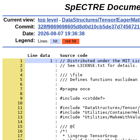
SpECTRE Documen
Current view:
top level
-
DataStructures/Tensor/EagerMat
Commit:
328f9869698605d8d0d10cb5de37d7456721
Date:
2026-08-07 19:36:38
Legend:
Lines:
hit
not hit
          Line data    Source code
       1 
          1 : // Distributed under the MIT Lic
       2 
            : // See LICENSE.txt for details.
       3 
            : 
       4 
            : /// \file
       5 
            : /// Defines functions euclidean 
       6 
            : 
       7 
            : #pragma once
       8 
            : 
       9 
            : #include <cstddef>
      10 
            : 
      11 
            : #include "DataStructures/Tensor/
      12 
            : #include "Utilities/ContainerHel
      13 
            : #include "Utilities/MakeWithValu
      14 
            : 
      15 
            : /// @{
      16 
            : /*!
      17 
            :  * \ingroup TensorGroup