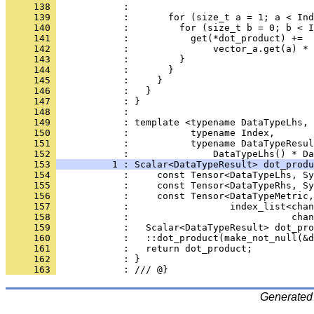
     138 
            : 
     139 
            :       for (size_t a = 1; a < Ind
     140 
            :         for (size_t b = 0; b < I
     141 
            :           get(*dot_product) +=
     142 
            :               vector_a.get(a) * 
     143 
            :         }
     144 
            :       }
     145 
            :     }
     146 
            :   }
     147 
            : }
     148 
            : 
     149 
            : template <typename DataTypeLhs, 
     150 
            :           typename Index,
     151 
            :           typename DataTypeResul
     152 
            :               DataTypeLhs() * Da
     153 
          1 : Scalar<DataTypeResult> dot_produ
     154 
            :     const Tensor<DataTypeLhs, S
     155 
            :     const Tensor<DataTypeRhs, S
     156 
            :     const Tensor<DataTypeMetric,
     157 
            :                  index_list<chan
     158 
            :                             chan
     159 
            :   Scalar<DataTypeResult> dot_pro
     160 
            :   ::dot_product(make_not_null(&d
     161 
            :   return dot_product;
     162 
            : }
     163 
            : /// @}
Generated