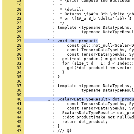
      18 
            :  * \brief Compute the Euclidean 
      19 
            :  *
      20 
            :  * \details
      21 
            :  * Returns \f$A^a B^b \delta_{ab
      22 
            :  * or \f$A_a B_b \delta^{ab}\f$ 
      23 
            :  */
      24 
            : template <typename DataTypeLhs, 
      25 
            :           typename DataTypeResul
      26 
            :                                 
      27 
          1 : void dot_product(
      28 
            :     const gsl::not_null<Scalar<D
      29 
            :     const Tensor<DataTypeLhs, S
      30 
            :     const Tensor<DataTypeRhs, Sy
      31 
            :   get(*dot_product) = get<0>(vec
      32 
            :   for (size_t d = 1; d < Index::
      33 
            :     get(*dot_product) += vector_
      34 
            :   }
      35 
            : }
      36 
            : 
      37 
            : template <typename DataTypeLhs, 
      38 
            :           typename DataTypeResul
      39 
            :                                 
      40 
          1 : Scalar<DataTypeResult> dot_produ
      41 
            :     const Tensor<DataTypeLhs, S
      42 
            :     const Tensor<DataTypeRhs, Sy
      43 
            :   Scalar<DataTypeResult> dot_pro
      44 
            :   ::dot_product(make_not_null(&d
      45 
            :   return dot_product;
      46 
            : }
      47 
            : /// @}